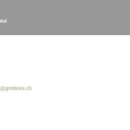
(ausgewählt)
itol
o@grobkies.ch