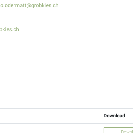
do.odermatt@grobkies.ch
bkies.ch
Download
Down