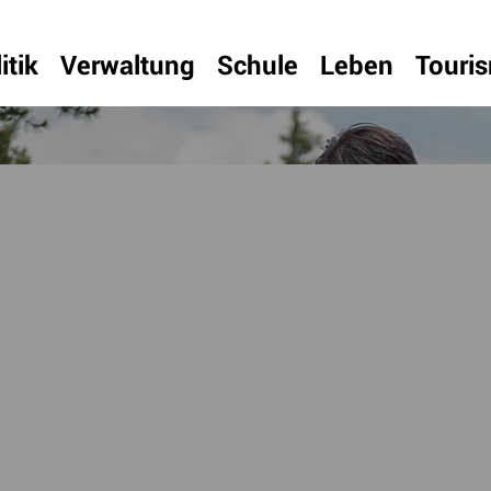
itik
Verwaltung
Schule
Leben
Touri